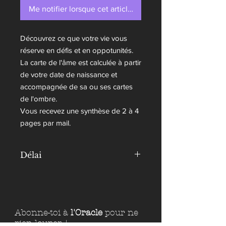
Me notifier lorsque cet article est disponible
Découvrez ce que votre vie vous
réserve en défis et en oppotunités.
La carte de l'âme est calculée à partir
de votre date de naissance et
accompagnée de sa ou ses cartes
de l'ombre.
Vous recevez une synthèse de 2 à 4
pages par mail.
Délai
Recevez votre synthèse détaillée par
mail dans un délai de 5 jours ouvrés.
Pensez à bien renseigner votre date
de naissance lors de votre commande
Abonne-toi à
l'Oracle
pour ne
et d'utiliser une adresse mail valide.
rien louper !