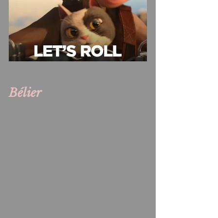
Bélier