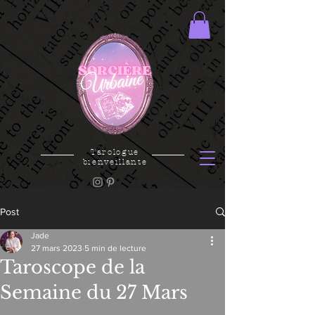
Tarologue
bienveillante
Post
Jade
27 mars 2023
5 min de lecture
Taroscope de la
Semaine du 27 Mars