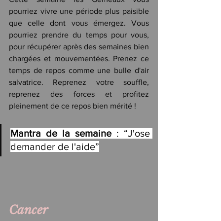
pourriez vivre une période plus paisible 
que celle dont vous émergez. Vous 
pourriez prendre du temps pour vous, 
pour récupérer après des semaines bien 
chargées et mouvementées. Prenez ce 
temps de repos comme une bulle d'air 
salvatrice. Reprenez votre souffle, 
reprenez des forces et profitez 
pleinement de ce repos bien mérité !
Mantra de la semaine
 : “J'ose 
demander de l'aide”
Cancer