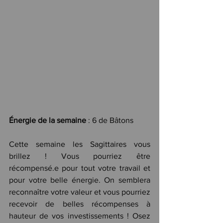
Énergie de la semaine
 : 6 de Bâtons
Cette semaine les Sagittaires vous 
brillez ! Vous pourriez être 
récompensé.e pour tout votre travail et 
pour votre belle énergie. On semblera 
reconnaître votre valeur et vous pourriez 
recevoir de belles récompenses à 
hauteur de vos investissements ! Osez 