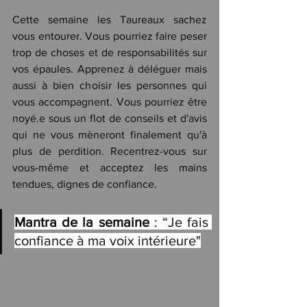
Cette semaine les Taureaux sachez 
vous entourer. Vous pourriez faire peser 
trop de choses et de responsabilités sur 
vos épaules. Apprenez à déléguer mais 
aussi à bien choisir les personnes qui 
vous accompagnent. Vous pourriez être 
noyé.e sous un flot de conseils et d'avis 
qui ne vous mèneront finalement qu'à 
plus de perdition. Recentrez-vous sur 
vous-même et acceptez les mains 
tendues, dignes de confiance.
Mantra de la semaine
 : “Je fais 
confiance à ma voix intérieure"