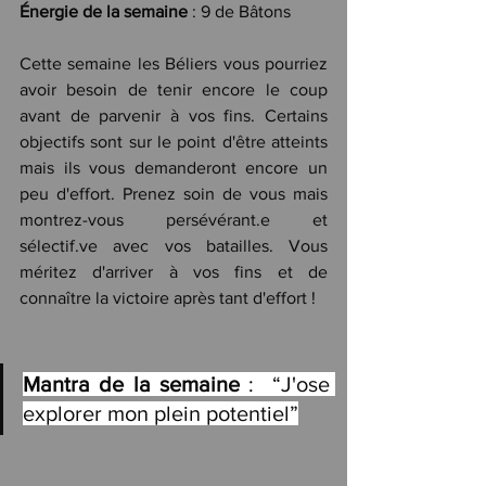
Énergie de la semaine
 : 9 de Bâtons
Cette semaine les Béliers vous pourriez 
avoir besoin de tenir encore le coup 
avant de parvenir à vos fins. Certains 
objectifs sont sur le point d'être atteints 
mais ils vous demanderont encore un 
peu d'effort. Prenez soin de vous mais 
montrez-vous persévérant.e et 
sélectif.ve avec vos batailles. Vous 
méritez d'arriver à vos fins et de 
connaître la victoire après tant d'effort ! 
Mantra de la semaine
 :  “J'ose 
explorer mon plein potentiel”