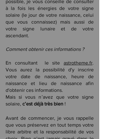
possible, je vous conseille de consulter 
à la fois les énergies de votre signe 
solaire (le jour de votre naissance, celui 
que vous connaissez) mais aussi de 
votre signe lunaire et de votre 
ascendant. 
Comment obtenir ces informations ?
En consultant  le site 
astrotheme.fr
. 
Vous aurez la possibilité d'y inscrire 
votre date de naissance, heure de 
naissance et lieu de naissance afin 
d'obtenir ces informations. 
Mais si vous n’avez que votre signe 
solaire, 
c’est déjà très bien 
!
Avant de commencer, je vous rappelle 
que vous préservez en tout temps votre 
libre arbitre et la responsabilité de vos 
choix. Rien n’est jamais gravé dans le 