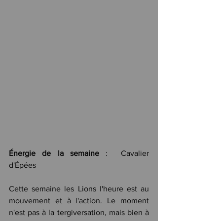
Énergie de la semaine
 :  Cavalier 
d'Épées
Cette semaine les Lions l'heure est au 
mouvement et à l'action. Le moment 
n'est pas à la tergiversation, mais bien à 