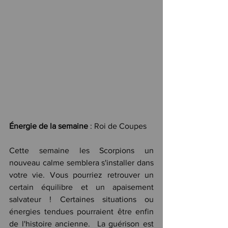
Énergie de la semaine
 : Roi de Coupes
Cette semaine les Scorpions un 
nouveau calme semblera s'installer dans 
votre vie. Vous pourriez retrouver un 
certain équilibre et un apaisement 
salvateur ! Certaines situations ou 
énergies tendues pourraient être enfin 
de l'histoire ancienne.  La guérison est 