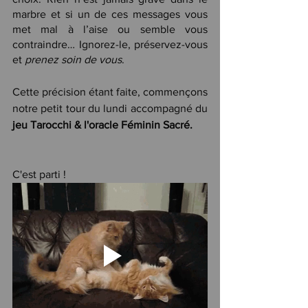
marbre et si un de ces messages vous 
met mal à l’aise ou semble vous 
contraindre… Ignorez-le, préservez-vous 
et 
prenez soin de vous
.
Cette précision étant faite, commençons 
notre petit tour du lundi accompagné du 
jeu Tarocchi & l'oracle Féminin Sacré.
C'est parti !