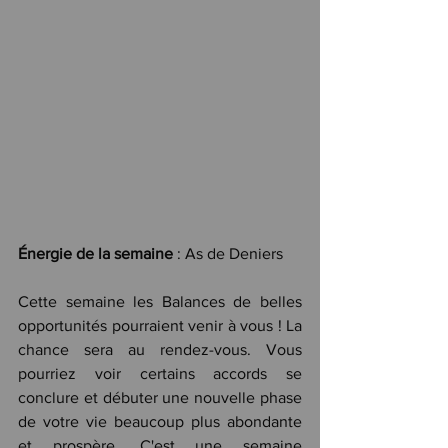
Énergie de la semaine
 : As de Deniers
Cette semaine les Balances de belles 
opportunités pourraient venir à vous ! La 
chance sera au rendez-vous. Vous 
pourriez voir certains accords se 
conclure et débuter une nouvelle phase 
de votre vie beaucoup plus abondante 
et prospère. C'est une semaine 